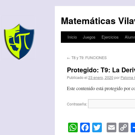
Matemáticas Vila
Inicio
Juegos
Ejercicios
Alum
Saltar
al
←
T8 y T9: FUNCIONES
contenido
Protegido: T9: La Der
Publicado el
23 enero, 2020
por
Paloma 
Este contenido está protegido por co
Contraseña:
WhatsApp
Facebook
Twitter
Emai
C