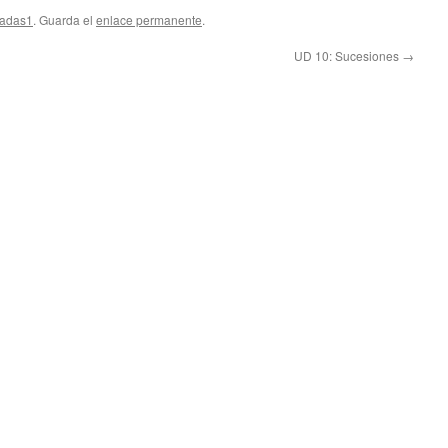
ink
cadas1
. Guarda el
enlace permanente
.
UD 10: Sucesiones
→