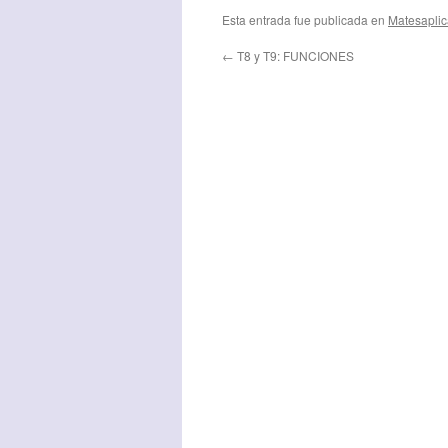
L
Esta entrada fue publicada en
Matesapli
←
T8 y T9: FUNCIONES