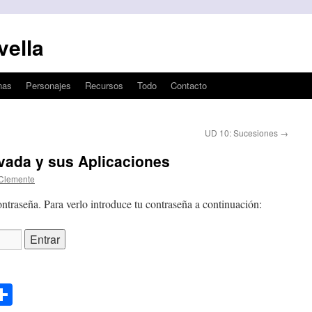
vella
nas
Personajes
Recursos
Todo
Contacto
UD 10: Sucesiones
→
ivada y sus Aplicaciones
Clemente
ntraseña. Para verlo introduce tu contraseña a continuación:
l
opy
Compartir