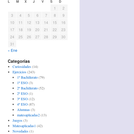
L
M
X
J
V
S
D
1
2
3
4
5
6
7
8
9
10
11
12
13
14
15
16
17
18
19
20
21
22
23
24
25
26
27
28
29
30
31
« Ene
Categorías
Curiosidades
(14)
Ejercicios
(243)
1º Bachillerato
(79)
1º ESO
(3)
2º Bachillerato
(52)
2º ESO
(1)
3º ESO
(12)
4º ESO
(87)
Alumnas
(3)
matesaplicadas2
(13)
Juegos
(3)
Matesaplicadas1
(42)
Novedades
(1)