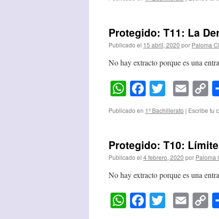
Protegido: T11: La De
Publicado el
15 abril, 2020
por
Paloma C
No hay extracto porque es una entra
WhatsApp
Facebook
Twitter
Emai
C
L
Publicado en
1º Bachillerato
|
Escribe tu 
Protegido: T10: Límit
Publicado el
4 febrero, 2020
por
Paloma 
No hay extracto porque es una entra
WhatsApp
Facebook
Twitter
Emai
C
L