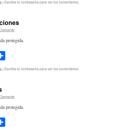
ía
|
Escribe tu contraseña para ver los comentarios.
nciones
Clemente
da protegida.
l
opy
Compartir
ink
ía
|
Escribe tu contraseña para ver los comentarios.
s
Clemente
da protegida.
l
opy
Compartir