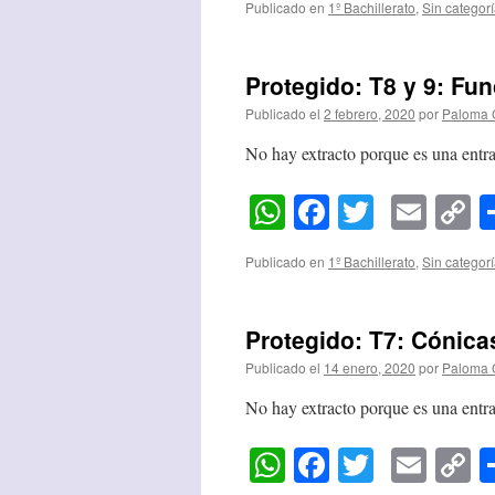
Publicado en
1º Bachillerato
,
Sin categor
Protegido: T8 y 9: Fu
Publicado el
2 febrero, 2020
por
Paloma 
No hay extracto porque es una entra
WhatsApp
Facebook
Twitter
Emai
C
L
Publicado en
1º Bachillerato
,
Sin categor
Protegido: T7: Cónica
Publicado el
14 enero, 2020
por
Paloma 
No hay extracto porque es una entra
WhatsApp
Facebook
Twitter
Emai
C