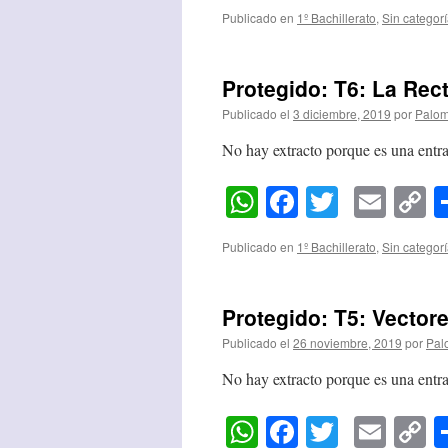
L
Publicado en
1º Bachillerato
,
Sin categor
Protegido: T6: La Rect
Publicado el
3 diciembre, 2019
por
Palom
No hay extracto porque es una entra
WhatsApp
Facebook
Twitter
Emai
C
L
Publicado en
1º Bachillerato
,
Sin categor
Protegido: T5: Vectore
Publicado el
26 noviembre, 2019
por
Pal
No hay extracto porque es una entra
WhatsApp
Facebook
Twitter
Emai
C