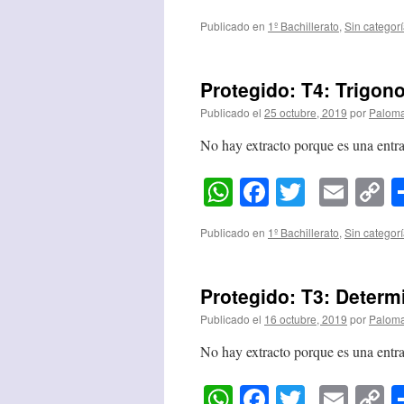
L
Publicado en
1º Bachillerato
,
Sin categor
Protegido: T4: Trigon
Publicado el
25 octubre, 2019
por
Palom
No hay extracto porque es una entra
WhatsApp
Facebook
Twitter
Emai
C
L
Publicado en
1º Bachillerato
,
Sin categor
Protegido: T3: Determ
Publicado el
16 octubre, 2019
por
Palom
No hay extracto porque es una entra
WhatsApp
Facebook
Twitter
Emai
C