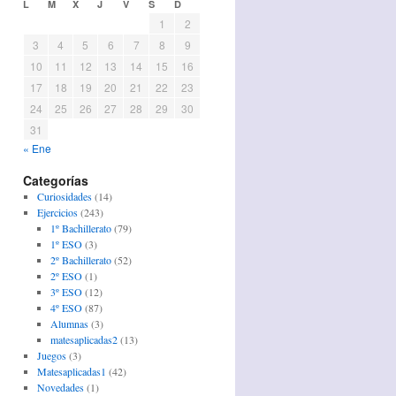
L
M
X
J
V
S
D
1
2
3
4
5
6
7
8
9
10
11
12
13
14
15
16
17
18
19
20
21
22
23
24
25
26
27
28
29
30
31
« Ene
Categorías
Curiosidades
(14)
Ejercicios
(243)
1º Bachillerato
(79)
1º ESO
(3)
2º Bachillerato
(52)
2º ESO
(1)
3º ESO
(12)
4º ESO
(87)
Alumnas
(3)
matesaplicadas2
(13)
Juegos
(3)
Matesaplicadas1
(42)
Novedades
(1)