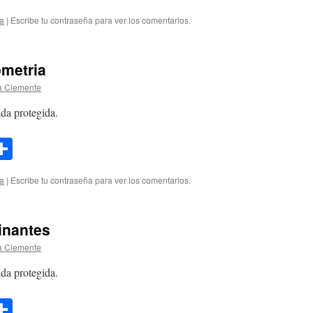
ink
ía
|
Escribe tu contraseña para ver los comentarios.
ometria
a Clemente
da protegida.
l
opy
Compartir
ink
ía
|
Escribe tu contraseña para ver los comentarios.
inantes
a Clemente
da protegida.
l
opy
Compartir