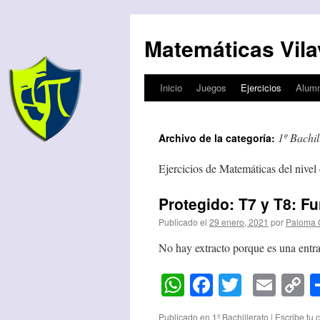
Matemáticas Vila
Inicio
Juegos
Ejercicios
Alum
Saltar
al
1º Bachil
Archivo de la categoría:
contenido
Ejercicios de Matemáticas del nivel 
Protegido: T7 y T8: F
Publicado el
29 enero, 2021
por
Paloma 
No hay extracto porque es una entra
WhatsApp
Facebook
Twitter
Emai
C
L
Publicado en
1º Bachillerato
|
Escribe tu 