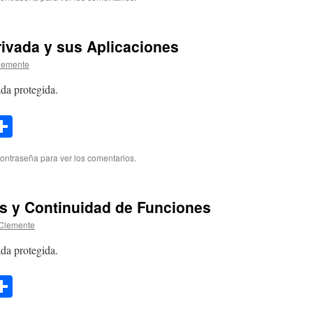
rivada y sus Aplicaciones
lemente
da protegida.
l
opy
Compartir
ink
contraseña para ver los comentarios.
es y Continuidad de Funciones
Clemente
da protegida.
l
opy
Compartir
ink