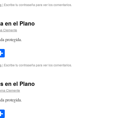
ink
ía
|
Escribe tu contraseña para ver los comentarios.
a en el Plano
a Clemente
da protegida.
l
opy
Compartir
ink
ía
|
Escribe tu contraseña para ver los comentarios.
s en el Plano
oma Clemente
da protegida.
l
opy
Compartir