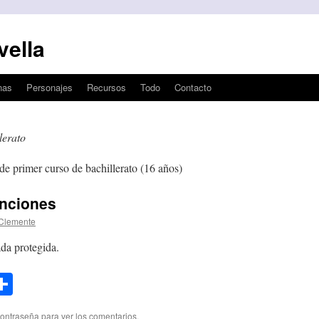
vella
nas
Personajes
Recursos
Todo
Contacto
lerato
de primer curso de bachillerato (16 años)
unciones
Clemente
da protegida.
l
opy
Compartir
ink
contraseña para ver los comentarios.