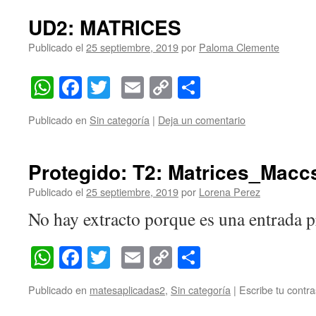
UD2: MATRICES
Publicado el
25 septiembre, 2019
por
Paloma Clemente
WhatsApp
Facebook
Twitter
Email
Copy
Compartir
Link
Publicado en
Sin categoría
|
Deja un comentario
Protegido: T2: Matrices_Macc
Publicado el
25 septiembre, 2019
por
Lorena Perez
No hay extracto porque es una entrada p
WhatsApp
Facebook
Twitter
Email
Copy
Compartir
Link
Publicado en
matesaplicadas2
,
Sin categoría
|
Escribe tu contr