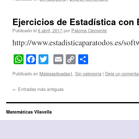
Ejercicios de Estadística con
Publicado el
6 abril, 2017
por
Paloma Clemente
http://www.estadisticaparatodos.es/soft
WhatsApp
Facebook
Twitter
Email
Copy
Compartir
Link
Publicado en
Matesaplicadas1
,
Sin categoría
|
Deja un comenta
←
Entradas más antiguas
Matemáticas Vilavella