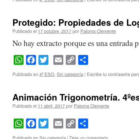
Protegido: Propiedades de Lo
Publicado el
17 octubre, 2017
por
Paloma Clemente
No hay extracto porque es una entrada p
WhatsApp
Facebook
Twitter
Email
Copy
Compartir
Link
Publicado en
4º ESO
,
Sin categoría
|
Escribe tu contraseña par
Animación Trigonometría. 4ºe
Publicado el
11 abril, 2017
por
Paloma Clemente
WhatsApp
Facebook
Twitter
Email
Copy
Compartir
Link
Publicado en
Sin categoría
|
Deja un comentario