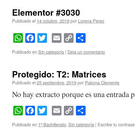
Elementor #3030
Publicado el
14 octubre, 2019
por
Lorena Perez
WhatsApp
Facebook
Twitter
Email
Copy
Compartir
Link
Publicado en
Sin categoría
|
Deja un comentario
Protegido: T2: Matrices
Publicado el
25 septiembre, 2019
por
Paloma Clemente
No hay extracto porque es una entrada p
WhatsApp
Facebook
Twitter
Email
Copy
Compartir
Link
Publicado en
1º Bachillerato
,
Sin categoría
|
Escribe tu contrase