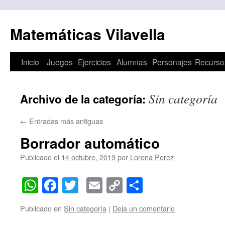
Matemáticas Vilavella
Inicio
Juegos
Ejercicios
Alumnas
Personajes
Recurso
Saltar
al
Sin categoría
Archivo de la categoría:
contenido
←
Entradas más antiguas
Borrador automático
Publicado el
14 octubre, 2019
por
Lorena Perez
WhatsApp
Facebook
Twitter
Email
Copy
Compartir
Link
Publicado en
Sin categoría
|
Deja un comentario