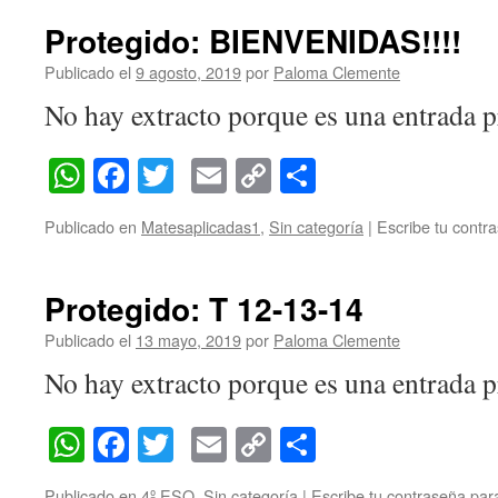
Protegido: BIENVENIDAS!!!!
Publicado el
9 agosto, 2019
por
Paloma Clemente
No hay extracto porque es una entrada p
WhatsApp
Facebook
Twitter
Email
Copy
Compartir
Link
Publicado en
Matesaplicadas1
,
Sin categoría
|
Escribe tu contr
Protegido: T 12-13-14
Publicado el
13 mayo, 2019
por
Paloma Clemente
No hay extracto porque es una entrada p
WhatsApp
Facebook
Twitter
Email
Copy
Compartir
Link
Publicado en
4º ESO
,
Sin categoría
|
Escribe tu contraseña par