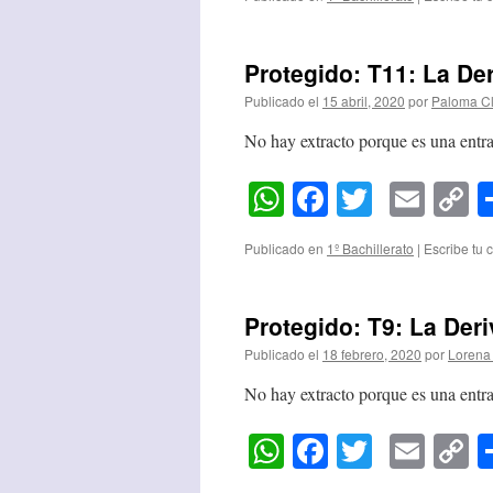
Protegido: T11: La De
Publicado el
15 abril, 2020
por
Paloma C
No hay extracto porque es una entra
WhatsApp
Facebook
Twitter
Emai
C
L
Publicado en
1º Bachillerato
|
Escribe tu 
Protegido: T9: La Der
Publicado el
18 febrero, 2020
por
Lorena
No hay extracto porque es una entra
WhatsApp
Facebook
Twitter
Emai
C
L