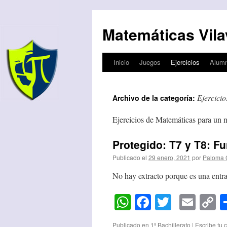
Matemáticas Vila
Inicio
Juegos
Ejercicios
Alum
Saltar
al
Ejercicio
Archivo de la categoría:
contenido
Ejercicios de Matemáticas para un n
Protegido: T7 y T8: F
Publicado el
29 enero, 2021
por
Paloma 
No hay extracto porque es una entra
WhatsApp
Facebook
Twitter
Emai
C
L
Publicado en
1º Bachillerato
|
Escribe tu 