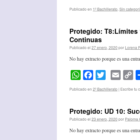
L
Publicado en
1º Bachillerato
,
Sin categor
Protegido: T8:Límites
Continuas
Publicado el
27 enero, 2020
por
Lorena 
No hay extracto porque es una entra
WhatsApp
Facebook
Twitter
Emai
C
L
Publicado en
2º Bachillerato
|
Escribe tu 
Protegido: UD 10: Su
Publicado el
23 enero, 2020
por
Paloma 
No hay extracto porque es una entra