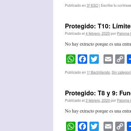
L
Publicado en
3º ESO
|
Escribe tu contras
Protegido: T10: Límit
Publicado el
4 febrero, 2020
por
Paloma 
No hay extracto porque es una entra
WhatsApp
Facebook
Twitter
Emai
C
L
Publicado en
1º Bachillerato
,
Sin categor
Protegido: T8 y 9: Fu
Publicado el
2 febrero, 2020
por
Paloma 
No hay extracto porque es una entra
WhatsApp
Facebook
Twitter
Emai
C