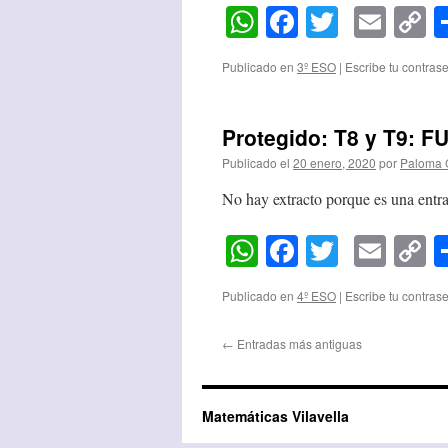
WhatsApp
Facebook
Twitter
Emai
C
L
Publicado en
3º ESO
|
Escribe tu contras
Protegido: T8 y T9: 
Publicado el
20 enero, 2020
por
Paloma 
No hay extracto porque es una entra
WhatsApp
Facebook
Twitter
Emai
C
L
Publicado en
4º ESO
|
Escribe tu contras
←
Entradas más antiguas
Matemáticas Vilavella