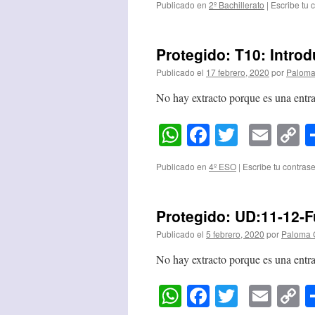
Publicado en
2º Bachillerato
|
Escribe tu 
Protegido: T10: Introd
Publicado el
17 febrero, 2020
por
Paloma
No hay extracto porque es una entra
WhatsApp
Facebook
Twitter
Emai
C
L
Publicado en
4º ESO
|
Escribe tu contras
Protegido: UD:11-12-
Publicado el
5 febrero, 2020
por
Paloma 
No hay extracto porque es una entra
WhatsApp
Facebook
Twitter
Emai
C