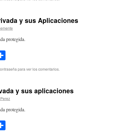
rivada y sus Aplicaciones
lemente
da protegida.
l
opy
Compartir
ink
contraseña para ver los comentarios.
ivada y sus aplicaciones
 Perez
da protegida.
l
opy
Compartir
ink