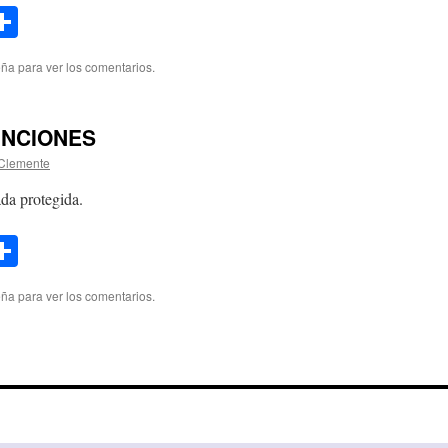
l
opy
Compartir
ink
eña para ver los comentarios.
FUNCIONES
Clemente
da protegida.
l
opy
Compartir
ink
eña para ver los comentarios.