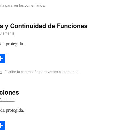
ink
eña para ver los comentarios.
es y Continuidad de Funciones
Clemente
da protegida.
l
opy
Compartir
ink
ía
|
Escribe tu contraseña para ver los comentarios.
nciones
Clemente
da protegida.
l
opy
Compartir