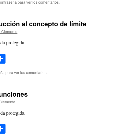
contraseña para ver los comentarios.
ucción al concepto de límite
 Clemente
da protegida.
l
opy
Compartir
ink
eña para ver los comentarios.
Funciones
Clemente
da protegida.
l
opy
Compartir