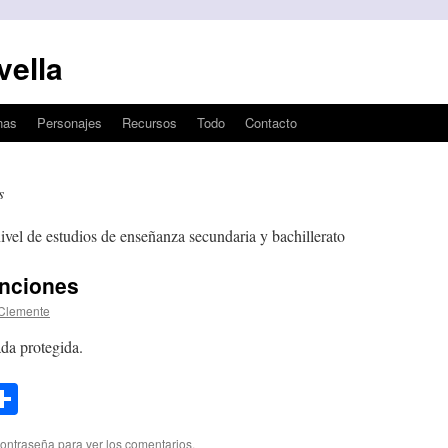
vella
nas
Personajes
Recursos
Todo
Contacto
s
ivel de estudios de enseñanza secundaria y bachillerato
unciones
Clemente
da protegida.
l
opy
Compartir
ink
contraseña para ver los comentarios.