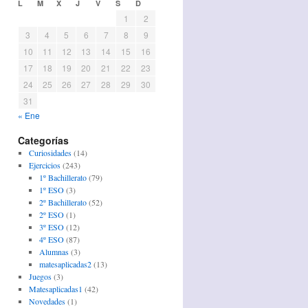
L
M
X
J
V
S
D
1
2
3
4
5
6
7
8
9
10
11
12
13
14
15
16
17
18
19
20
21
22
23
24
25
26
27
28
29
30
31
« Ene
Categorías
Curiosidades
(14)
Ejercicios
(243)
1º Bachillerato
(79)
1º ESO
(3)
2º Bachillerato
(52)
2º ESO
(1)
3º ESO
(12)
4º ESO
(87)
Alumnas
(3)
matesaplicadas2
(13)
Juegos
(3)
Matesaplicadas1
(42)
Novedades
(1)